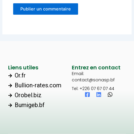
Liens utiles
Entrez en contact
Email:
Or.fr
contact@sonasp.bf
Bullion-rates.com
Tel: +226 07 67 07 44
F
L
W
Orobel.biz
a
i
h
Bumigeb.bf
c
n
a
e
k
t
b
e
s
o
d
a
o
i
p
k
n
p