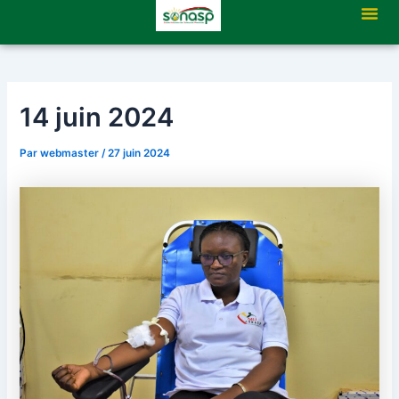
Aller
Navigation
Me
au
des
contenu
articles
14 juin 2024
Par
webmaster
/
27 juin 2024