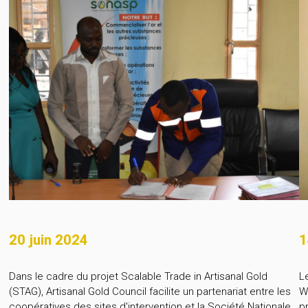
20 juin 2024
1
Dans le cadre du projet Scalable Trade in Artisanal Gold
L
(STAG), Artisanal Gold Council facilite un partenariat entre les
W
coopératives des sites d'intervention et la Société Nationale
pr