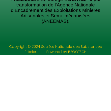
transformation
de l’Agence Nationale
d’Encadrement des Exploitations Minières
Artisanales et Semi- mécanisées
(ANEEMAS).
Copyright © 2024 Société Nationale des Substances
Précieuses | Powered by BEGOTECH