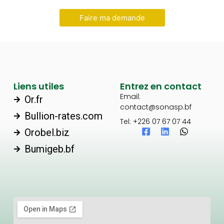
Faire ma demande
Liens utiles
Entrez en contact
Email:
Or.fr
contact@sonasp.bf
Bullion-rates.com
Tel: +226 07 67 07 44
F
L
W
Orobel.biz
a
i
h
Bumigeb.bf
c
n
a
e
k
t
b
e
s
o
d
a
o
i
p
k
n
p
-
s
q